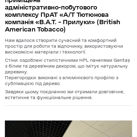
приміщень
адміністративно-побутового
комплексу
ПрАТ
«А/Т
Тютюнова
компанія
«В.А.Т.
–
Прилуки»
(British
American
Tobacco)
Нам вдалося створити сучасний та комфортний
простір для роботи та відпочинку, використовуючи
високоякісні матеріали і технології.
Стіни: оздоблені стилістичними HPL панелями Gentaş
з білим та дерев’яним декором, що імітує натуральну
деревину.
Перегородки: виконані з алюмінієвого профілю з
сублімацією під дерево.
Завдяки цьому поєднанню ми отримали довговічне,
естетичне та функціональне рішення.