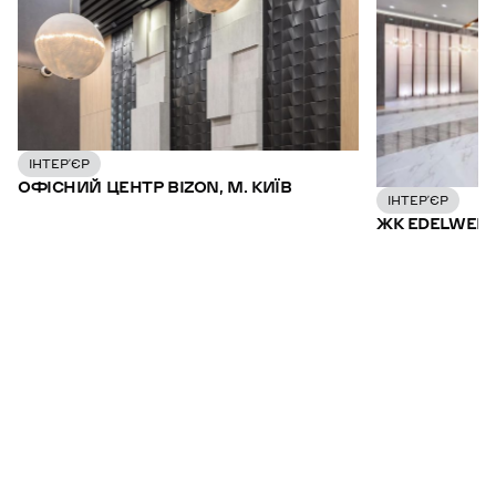
ІНТЕР’ЄР
ОФІСНИЙ ЦЕНТР BIZON, М. КИЇВ
ІНТЕР’ЄР
ЖК EDELWEISS