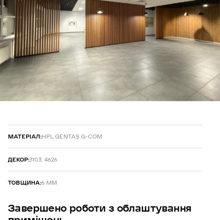
МАТЕРІАЛ:
HPL GENTAŞ G-COM
ДЕКОР:
3103; 4626
ТОВЩИНА:
6 ММ
Завершено
роботи
з
облаштування