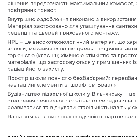
рішення передбачають максимальний комфорт, б
повітряних тривог.
Внутрішнє оздоблення виконано з використанн
Матеріал застосовано для улаштування сантехні
рецепції та дверей прихованого монтажу.
HPL — це високотехнологічний матеріал, що хар
вологи, механічних пошкоджень і подряпин; ан
горючістю (клас Г1); хімічною стійкістю та прост
матеріалів, що застосовуються у приміщеннях і
радіаційного захисту.
Простір школи повністю безбар’єрний: передбач
навігаційні елементи зі шрифтом Брайля.
Будівництво підземної школи у Вільнянську — це
створення безпечного освітнього середовища, 
розвиватися та відчувати стабільність навіть у 
Наша компанія висловлює вдячність партнерам з