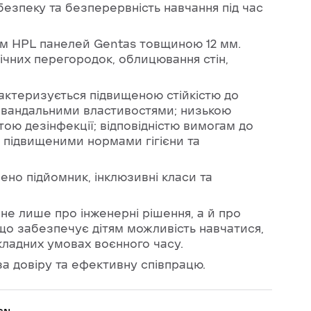
езпеку та безперервність навчання під час
ям HPL панелей Gentas товщиною 12 мм.
чних перегородок, облицювання стін,
актеризується підвищеною стійкістю до
тивандальними властивостями; низькою
отою дезінфекції; відповідністю вимогам до
з підвищеними нормами гігієни та
ено підйомник, інклюзивні класи та
 не лише про інженерні рішення, а й про
що забезпечує дітям можливість навчатися,
складних умовах воєнного часу.
а довіру та ефективну співпрацю.