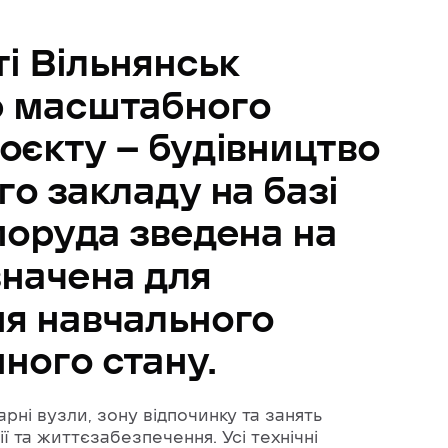
ті
Вільнянськ
ю
масштабного
оєкту
—
будівництво
го
закладу
на
базі
поруда
зведена
на
значена
для
ня
навчального
нного
стану.
арні вузли, зону відпочинку та занять
ї та життєзабезпечення. Усі технічні