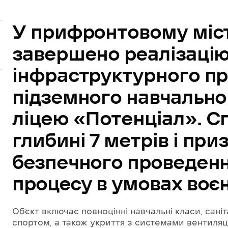
У
прифронтовому
міс
завершено
реалізаці
інфраструктурного
пр
підземного
навчально
ліцею
«Потенціал».
С
глибині
7
метрів
і
при
безпечного
проведен
процесу
в
умовах
воє
Об’єкт включає повноцінні навчальні класи, саніт
спортом, а також укриття з системами вентиляці