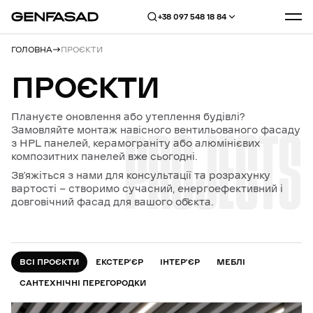
+38 097 548 18 84
ГОЛОВНА
ПРОЄКТИ
ПРОЄКТИ
Плануєте оновлення або утеплення будівлі?
PROJECTS
Замовляйте монтаж навісного вентильованого фасаду
з HPL панелей, керамограніту або алюмінієвих
композитних панелей вже сьогодні.
Зв’яжіться з нами для консультації та розрахунку
вартості — створимо сучасний, енергоефективний і
довговічний фасад для вашого об’єкта.
ВСІ ПРОЄКТИ
ЕКСТЕР’ЄР
ІНТЕР’ЄР
МЕБЛІ
САНТЕХНІЧНІ ПЕРЕГОРОДКИ