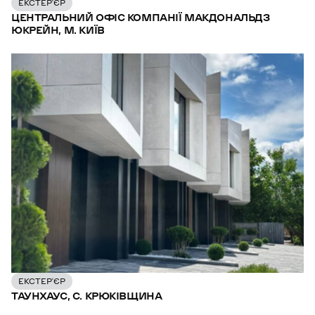
ЕКСТЕР’ЄР
ЦЕНТРАЛЬНИЙ ОФІС КОМПАНІЇ МАКДОНАЛЬДЗ
ЮКРЕЙН, М. КИЇВ
ЕКСТЕР’ЄР
ТАУНХАУС, С. КРЮКІВЩИНА