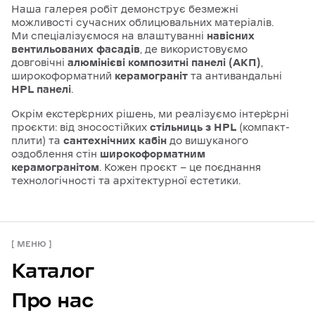
Наша галерея робіт демонструє безмежні
можливості сучасних облицювальних матеріалів.
Ми спеціалізуємося на влаштуванні
навісних
вентильованих фасадів
, де використовуємо
довговічні
алюмінієві композитні панелі (АКП)
,
широкоформатний
керамограніт
та антивандальні
HPL панелі
.
Окрім екстер’єрних рішень, ми реалізуємо інтер’єрні
проєкти: від зносостійких
стільниць з HPL
(компакт-
плити) та
сантехнічних кабін
до вишуканого
оздоблення стін
широкоформатним
керамогранітом
. Кожен проєкт — це поєднання
технологічності та архітектурної естетики.
МЕНЮ
Каталог
Про нас