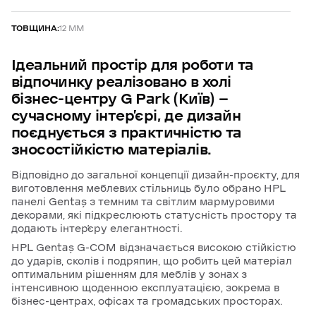
ТОВЩИНА:
12 ММ
Ідеальний
простір
для
роботи
та
відпочинку
реалізовано
в
холі
бізнес-центру
G
Park
(Київ)
—
сучасному
інтер’єрі,
де
дизайн
поєднується
з
практичністю
та
зносостійкістю
матеріалів.
Відповідно до загальної концепції дизайн-проєкту, для
виготовлення меблевих стільниць було обрано HPL
панелі Gentaş з темним та світлим мармуровими
декорами, які підкреслюють статусність простору та
додають інтер’єру елегантності.
HPL Gentaş G-COM відзначається високою стійкістю
до ударів, сколів і подряпин, що робить цей матеріал
оптимальним рішенням для меблів у зонах з
інтенсивною щоденною експлуатацією, зокрема в
бізнес-центрах, офісах та громадських просторах.