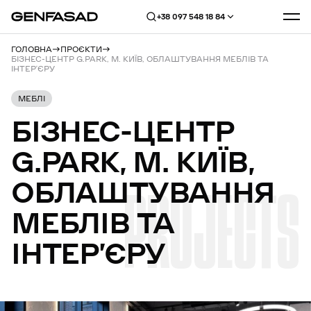
+38 097 548 18 84
ГОЛОВНА
ПРОЄКТИ
БІЗНЕС-ЦЕНТР G.PARK, М. КИЇВ, ОБЛАШТУВАННЯ МЕБЛІВ ТА
ІНТЕР’ЄРУ
МЕБЛІ
БІЗНЕС-ЦЕНТР
G.PARK,
М.
КИЇВ,
ОБЛАШТУВАННЯ
PROJECTS
МЕБЛІВ
ТА
ІНТЕР’ЄРУ