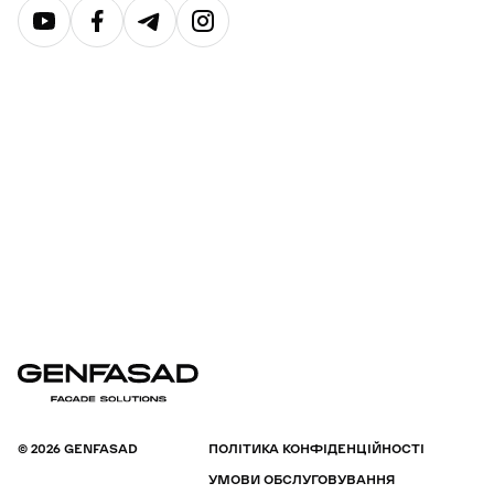
Ми використовуємо файли
Сookie
Даний сайт використовує файли cookie та інші
подібні технології. Ми використовуємо файли
cookie для аналізу трафіку та покращення
© 2026 GENFASAD
ПОЛІТИКА КОНФІДЕНЦІЙНОСТІ
функціональних можливостей нашого сайту.
УМОВИ ОБСЛУГОВУВАННЯ