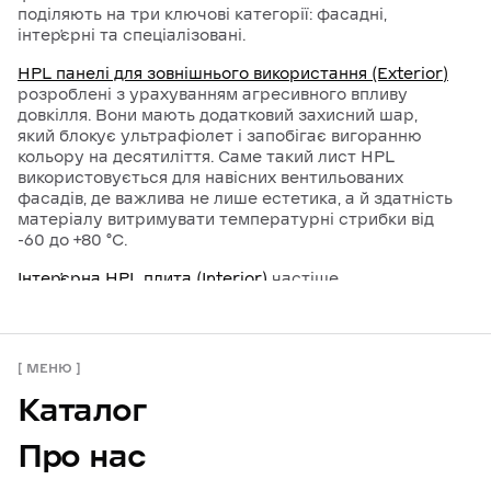
поділяють на три ключові категорії: фасадні,
інтер’єрні та спеціалізовані.
HPL панелі для зовнішнього використання (Exterior)
розроблені з урахуванням агресивного впливу
довкілля. Вони мають додатковий захисний шар,
який блокує ультрафіолет і запобігає вигоранню
кольору на десятиліття. Саме такий лист HPL
використовується для навісних вентильованих
фасадів, де важлива не лише естетика, а й здатність
матеріалу витримувати температурні стрибки від
-60 до +80 °C.
Інтер’єрна HPL плита (Interior)
частіше
зустрічається під назвою компакт-ламінат. Це
ідеальний варіант для внутрішнього оздоблення стін
у місцях із великим трафіком: торгових центрах,
аеропортах та офісах. Окрему нішу займають
МЕНЮ
панелі HPL для чистих приміщень — лабораторій та
Каталог
лікарень, де поверхня має бути абсолютно
інертною до хімічних реагентів.
Про нас
Меблева плита на базі HPL
Gentaş проявляє себе як
надміцний матеріал для стільниць. Така плита HPL