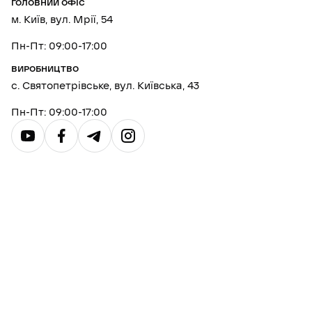
ГОЛОВНИЙ ОФІС
Щільність: вага матеріалу становить
приблизно 1400–1450 кг/м³. Це створює помірне
м. Київ, вул. Мрії, 54
навантаження на підсистему фасадів при
надзвичайній міцності самого листа.
Пн-Пт: 09:00-17:00
Водопоглинання: коефіцієнт майже нульовий.
ВИРОБНИЦТВО
Навіть при прямому контакті з водою протягом
с. Святопетрівське, вул. Київська, 43
доби HPL плита не розшаровується і не змінює
геометрію.
Пн-Пт: 09:00-17:00
Стійкість до графіті: завдяки відсутності пор на
поверхні будь-які забруднення, включаючи
фарбу з балончиків, легко видаляються
розчинниками без пошкодження декору.
Ми в Genfasad звертаємо особливу увагу на якість
торців. Оскільки плита HPL є повнотілою, її зріз
залишається естетичним і не потребує додаткового
кромкування. Це відкриває простір для складного
фрезерування та перфорації.
ПЕРЕВАГИ HPL ПАНЕЛЕЙ:
мають високу зносостійкість перед сильними
погодними умовами: прямі сонячні промені,
кислотні дощі й вітер;