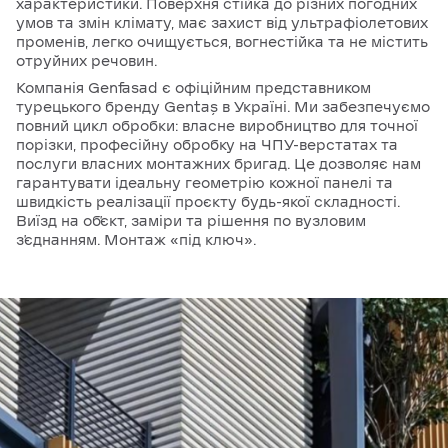
характеристики. Поверхня стійка до різних погодних
умов та змін клімату, має захист від ультрафіолетових
променів, легко очищується, вогнестійка та не містить
отруйних речовин.
Компанія Genfasad є офіційним представником
турецького бренду Gentaş в Україні. Ми забезпечуємо
повний цикл обробки: власне виробництво для точної
порізки, професійну обробку на ЧПУ-верстатах та
послуги власних монтажних бригад. Це дозволяє нам
гарантувати ідеальну геометрію кожної панелі та
швидкість реалізації проєкту будь-якої складності.
Виїзд на обʼєкт, заміри та рішення по вузловим
зʼєднанням. Монтаж «під ключ».