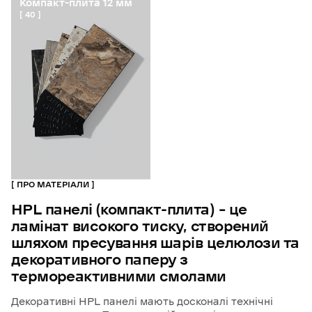
Компакт-плита 12 мм
40
ПРО МАТЕРІАЛИ
HPL
панелі
(компакт-плита)
–
це
ламінат
високого
тиску,
створений
шляхом
пресування
шарів
целюлози
та
декоративного
паперу
з
термореактивними
смолами
Декоративні HPL панелі мають досконалі технічні