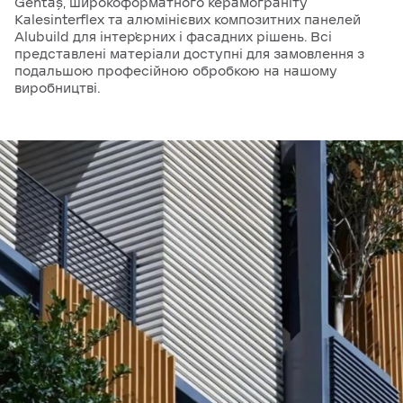
Gentaş, широкоформатного керамограніту
Kalesinterflex та алюмінієвих композитних панелей
Alubuild для інтер’єрних і фасадних рішень. Всі
представлені матеріали доступні для замовлення з
подальшою професійною обробкою на нашому
виробництві.