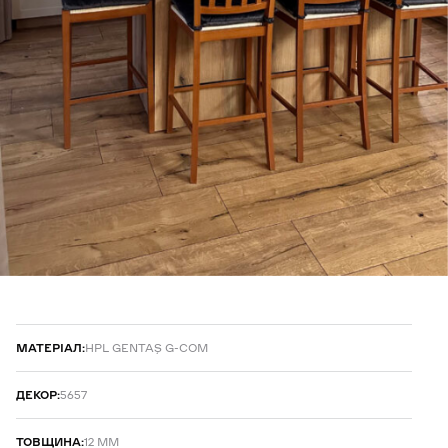
МАТЕРІАЛ:
HPL GENTAŞ G-COM
ДЕКОР:
5657
ТОВЩИНА:
12 ММ