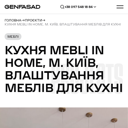
+38 097 548 18 84
ГОЛОВНА
ПРОЄКТИ
КУХНЯ MEBLI IN HOME, М. КИЇВ, ВЛАШТУВАННЯ МЕБЛІВ ДЛЯ КУХНІ
МЕБЛІ
КУХНЯ
MEBLI
IN
HOME,
М.
КИЇВ,
PROJECTS
ВЛАШТУВАННЯ
МЕБЛІВ
ДЛЯ
КУХНІ