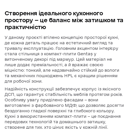
Створення
ідеального
кухонного
простору
—
це
баланс
між
затишком
та
практичністю
У даному проєкті втілено концепцію просторої кухні,
де кожна деталь працює на естетичний вигляд та
тривалу експлуатацію. Головним акцентом інтер’єру
стала стільниця з компакт-плити Gentaş у
витонченому декорі під мармур. Цей матеріал не
лише додає преміальності, а й вражає своєю
міцністю: тонкий, але надзвичайно стійкий до вологи
та механічних пошкоджень HPL є кращим рішенням
для робочої зони.
Надійність конструкції забезпечує корпус із якісного
ДСП, що гарантує стабільність меблів протягом років.
Особливу увагу приділено фасадам — вони
виготовлені з фарбованого МДФ, що дозволяє досягти
бездоганно гладкої поверхні та глибокого кольору.
Кухні з використанням компакт-плити — це поєднання
передових технологій та домашнього затишку,
створене для тих, хто цінує якість у кожній лінії.