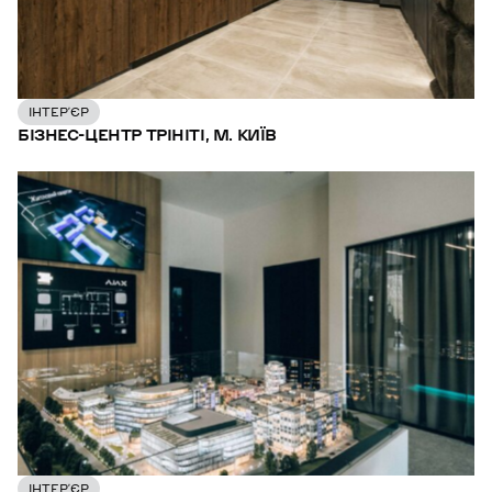
ІНТЕР’ЄР
БІЗНЕС-ЦЕНТР ТРІНІТІ, М. КИЇВ
ІНТЕР’ЄР