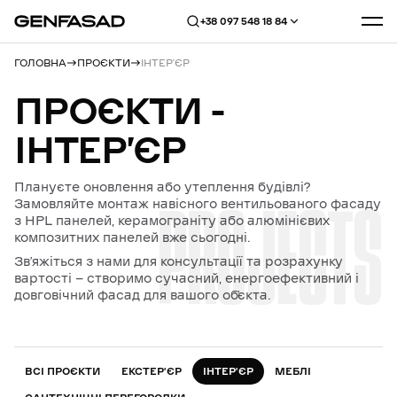
+38 097 548 18 84
ГОЛОВНА
ПРОЄКТИ
ІНТЕР’ЄР
ПРОЄКТИ
-
ІНТЕР’ЄР
Плануєте оновлення або утеплення будівлі?
PROJECTS
Замовляйте монтаж навісного вентильованого фасаду
з HPL панелей, керамограніту або алюмінієвих
композитних панелей вже сьогодні.
Зв’яжіться з нами для консультації та розрахунку
вартості — створимо сучасний, енергоефективний і
довговічний фасад для вашого об’єкта.
ВСІ ПРОЄКТИ
ЕКСТЕР’ЄР
ІНТЕР’ЄР
МЕБЛІ