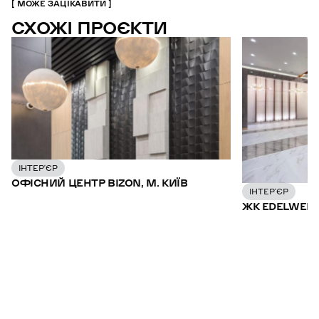
МОЖЕ ЗАЦІКАВИТИ
СХОЖІ ПРОЄКТИ
ІНТЕР’ЄР
ОФІСНИЙ ЦЕНТР BIZON, М. КИЇВ
ІНТЕР’ЄР
ЖК EDELWEISS