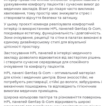
урахуванням комфорту пацієнтів і сучасних вимог до
медичних закладів. Візит до лікаря часто викликає
хвилювання, тому простір має знижувати стрес і
створювати відчуття безпеки та затишку.
У цьому проєкті команда реалізувала комфортний
інтер’єр із використанням HPL панелей Gentaş G-Com,
поєднавши естетику, функціональність і довговічність.
Зони очікування, рецепції та стіни в палатах виконані в
єдиному дизайнерському стилі для візуальної
цілісності простору.
Застосування HPL панелей в інтер’єрі медичного
закладу дозволило відмовитися від застарілих рішень
і створити сучасне середовище для спокійного
очікування та комфорту пацієнтів.
HPL панелі Gentaş G-Com — оптимальний матеріал
для клінік і медичних центрів. Вони зносостійкі, не
потребують реставрації, стійкі до вологи, забруднень і
механічних пошкоджень та відповідають гігієнічним
вимогам медичних приміщень.
Широка кольорова палітра та різноманіття поверхонь
HPL панелей Gentaş G-Com відкривають широкі