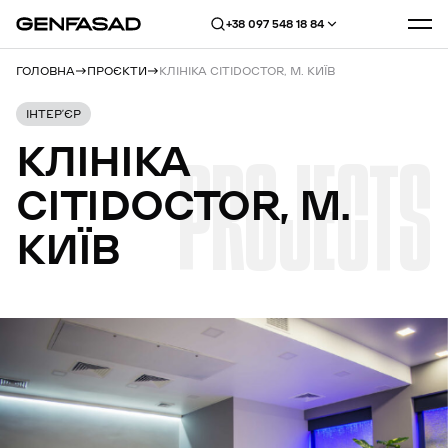
+38 097 548 18 84
ГОЛОВНА
ПРОЄКТИ
КЛІНІКА CITIDOCTOR, М. КИЇВ
ІНТЕР’ЄР
КЛІНІКА
PROJECTS
CITIDOCTOR,
М.
КИЇВ