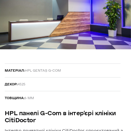
МАТЕРІАЛ:
HPL GENTAŞ G-COM
ДЕКОР:
4525
ТОВЩИНА:
6 ММ
HPL
панелі
G-Com
в
інтер’єрі
клініки
CitiDoctor
Інтер’єр приватної клініки CitiDoctor спроєктований з