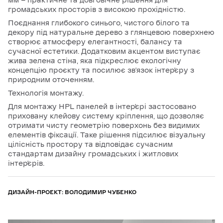
громадських просторів з високою прохідністю.
Поєднання глибокого синього, чистого білого та
декору під натуральне дерево з глянцевою поверхнею
створює атмосферу елегантності, балансу та
сучасної естетики. Додатковим акцентом виступає
жива зелена стіна, яка підкреслює екологічну
концепцію проєкту та посилює зв’язок інтер’єру з
природним оточенням.
Технологія монтажу.
Для монтажу HPL панелей в інтер’єрі застосовано
приховану клейову систему кріплення, що дозволяє
отримати чисту геометрію поверхонь без видимих
елементів фіксації. Таке рішення підсилює візуальну
цілісність простору та відповідає сучасним
стандартам дизайну громадських і житлових
інтер’єрів.
ДИЗАЙН-ПРОЕКТ: ВОЛОДИМИР ЧУБЕНКО