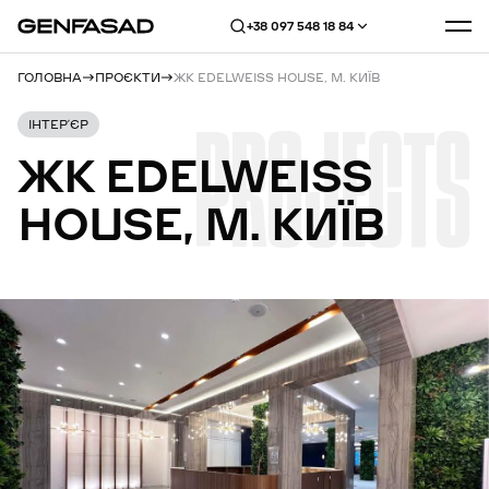
+38 097 548 18 84
ГОЛОВНА
ПРОЄКТИ
ЖК EDELWEISS HOUSE, М. КИЇВ
PROJECTS
ІНТЕР’ЄР
ЖК
EDELWEISS
HOUSE,
М.
КИЇВ