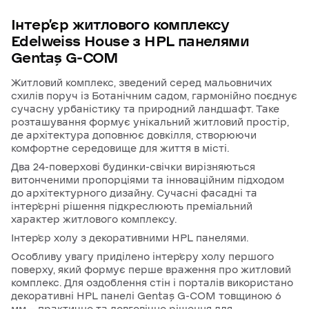
Інтер’єр
житлового
комплексу
Edelweiss
House
з
HPL
панелями
Gentaş
G-COM
Житловий комплекс, зведений серед мальовничих
схилів поруч із Ботанічним садом, гармонійно поєднує
сучасну урбаністику та природний ландшафт. Таке
розташування формує унікальний житловий простір,
де архітектура доповнює довкілля, створюючи
комфортне середовище для життя в місті.
Два 24-поверхові будинки-свічки вирізняються
витонченими пропорціями та інноваційним підходом
до архітектурного дизайну. Сучасні фасадні та
інтер’єрні рішення підкреслюють преміальний
характер житлового комплексу.
Інтер’єр холу з декоративними HPL панелями.
Особливу увагу приділено інтер’єру холу першого
поверху, який формує перше враження про житловий
комплекс. Для оздоблення стін і порталів використано
декоративні HPL панелі Gentaş G-COM товщиною 6
мм — практичне та довговічне рішення для