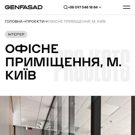
+38 097 548 18 84
ГОЛОВНА
ПРОЄКТИ
ОФІСНЕ ПРИМІЩЕННЯ, М. КИЇВ
ІНТЕР’ЄР
ОФІСНЕ
PROJECTS
ПРИМІЩЕННЯ,
М.
КИЇВ