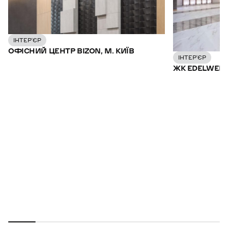
ІНТЕР’ЄР
ОФІСНИЙ ЦЕНТР BIZON, М. КИЇВ
ІНТЕР’ЄР
ЖК EDELWEISS