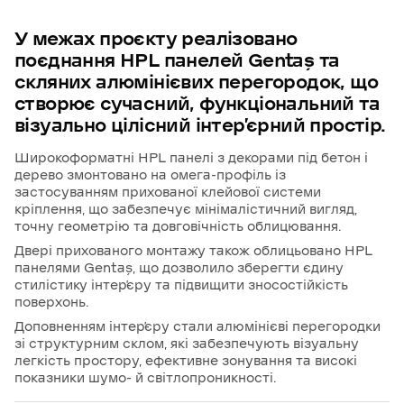
У
межах
проєкту
реалізовано
поєднання
HPL
панелей
Gentaş
та
скляних
алюмінієвих
перегородок,
що
створює
сучасний,
функціональний
та
візуально
цілісний
інтер’єрний
простір.
Широкоформатні HPL панелі з декорами під бетон і
дерево змонтовано на омега-профіль із
застосуванням прихованої клейової системи
кріплення, що забезпечує мінімалістичний вигляд,
точну геометрію та довговічність облицювання.
Двері прихованого монтажу також облицьовано HPL
панелями Gentaş, що дозволило зберегти єдину
стилістику інтер’єру та підвищити зносостійкість
поверхонь.
Доповненням інтер’єру стали алюмінієві перегородки
зі структурним склом, які забезпечують візуальну
легкість простору, ефективне зонування та високі
показники шумо- й світлопроникності.