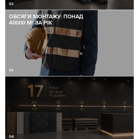
02
ОБСЯГИ МОНТАЖУ: ПОНАД
40000 М² ЗА РІК
03
04