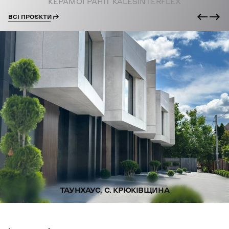
КЕРАМОГРАНІТ KALESINTERFLEX
ВСІ ПРОЄКТИ
ТАУНХАУС, С. КРЮКІВЩИНА