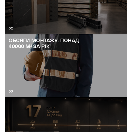
02
ОБСЯГИ МОНТАЖУ: ПОНАД
40000 М² ЗА РІК
03