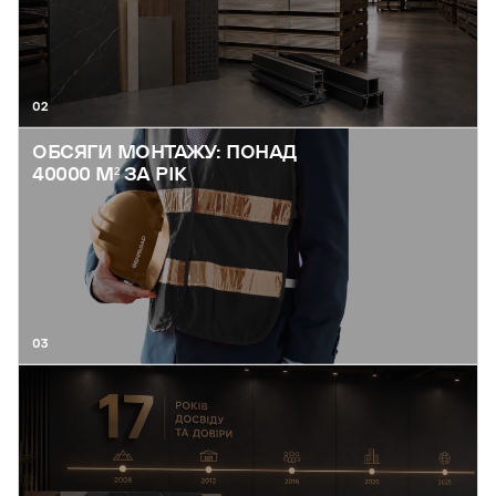
02
ОБСЯГИ МОНТАЖУ: ПОНАД
40000 М² ЗА РІК
03