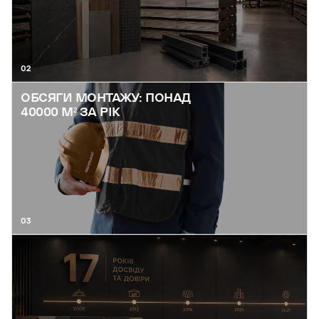
02
ОБСЯГИ МОНТАЖУ: ПОНАД
40000 М² ЗА РІК
03