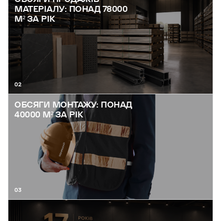
МАТЕРІАЛУ: ПОНАД 78000
М² ЗА РІК
02
ОБСЯГИ МОНТАЖУ: ПОНАД
40000 М² ЗА РІК
03