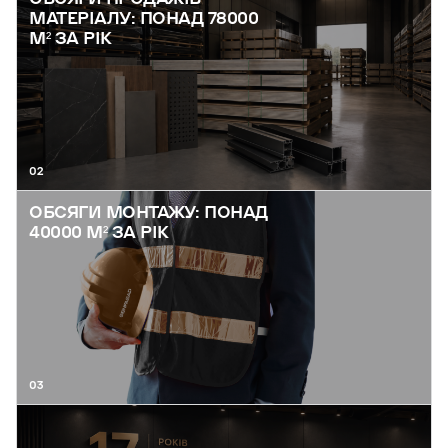
МАТЕРІАЛУ: ПОНАД 78000
М² ЗА РІК
02
ОБСЯГИ МОНТАЖУ: ПОНАД
40000 М² ЗА РІК
03