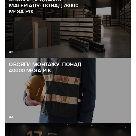
МАТЕРІАЛУ: ПОНАД 78000
М² ЗА РІК
02
ОБСЯГИ МОНТАЖУ: ПОНАД
40000 М² ЗА РІК
03