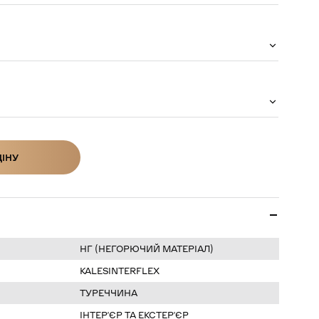
ЦІНУ
ІНУ
НГ (НЕГОРЮЧИЙ МАТЕРІАЛ)
KALESINTERFLEX
ТУРЕЧЧИНА
ІНТЕРʼЄР ТА ЕКСТЕРʼЄР