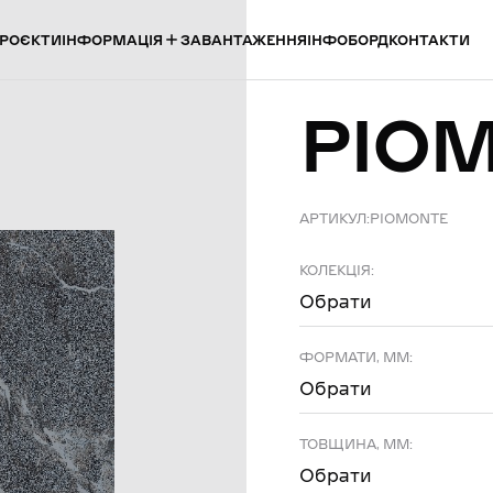
ІНФОРМАЦІЯ
РОЄКТИ
ЗАВАНТАЖЕННЯ
ІНФОБОРД
КОНТАКТИ
PIO
АРТИКУЛ:
PIOMONTE
КОЛЕКЦІЯ:
Обрати
ФОРМАТИ, ММ:
Обрати
ТОВЩИНА, ММ:
Обрати