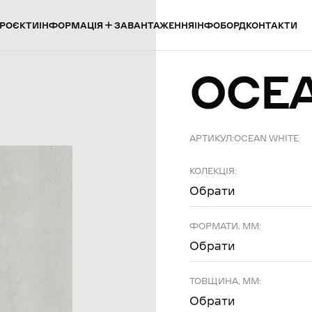
ІНФОРМАЦІЯ
РОЄКТИ
ЗАВАНТАЖЕННЯ
ІНФОБОРД
КОНТАКТИ
OCE
АРТИКУЛ:
OCEAN WHITE
КОЛЕКЦІЯ:
Обрати
ФОРМАТИ, ММ:
Обрати
ТОВЩИНА, ММ:
Обрати