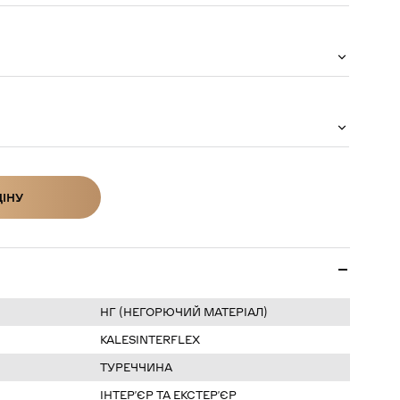
ЦІНУ
ІНУ
НГ (НЕГОРЮЧИЙ МАТЕРІАЛ)
KALESINTERFLEX
ТУРЕЧЧИНА
ІНТЕРʼЄР ТА ЕКСТЕРʼЄР