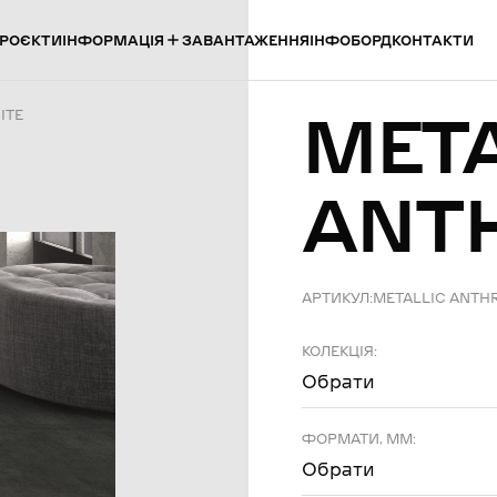
ІНФОРМАЦІЯ
РОЄКТИ
ЗАВАНТАЖЕННЯ
ІНФОБОРД
КОНТАКТИ
META
ITE
ANT
АРТИКУЛ:
METALLIC ANTH
КОЛЕКЦІЯ:
Обрати
ФОРМАТИ, ММ:
Обрати