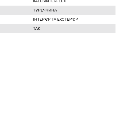
KALESINTERFLEX
ТУРЕЧЧИНА
ІНТЕРʼЄР ТА ЕКСТЕРʼЄР
ТАК