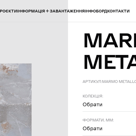
ІНФОРМАЦІЯ
РОЄКТИ
ЗАВАНТАЖЕННЯ
ІНФОБОРД
КОНТАКТИ
MAR
MET
АРТИКУЛ:
MARMO METALL
КОЛЕКЦІЯ:
Обрати
ФОРМАТИ, ММ:
Обрати