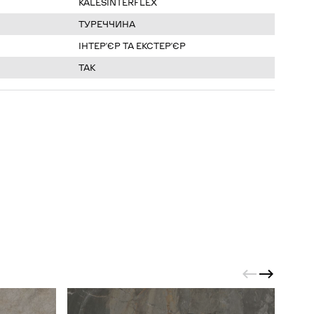
KALESINTERFLEX
ТУРЕЧЧИНА
ІНТЕРʼЄР ТА ЕКСТЕРʼЄР
ТАК