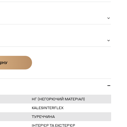
ЦІНУ
ІНУ
НГ (НЕГОРЮЧИЙ МАТЕРІАЛ)
KALESINTERFLEX
ТУРЕЧЧИНА
ІНТЕРʼЄР ТА ЕКСТЕРʼЄР