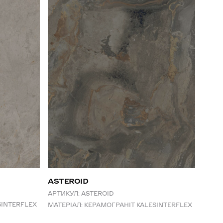
ALA
АРТИК
МАТЕР
ASTEROID
АРТИКУЛ:
ASTEROID
SINTERFLEX
МАТЕРІАЛ:
КЕРАМОГРАНІТ KALESINTERFLEX