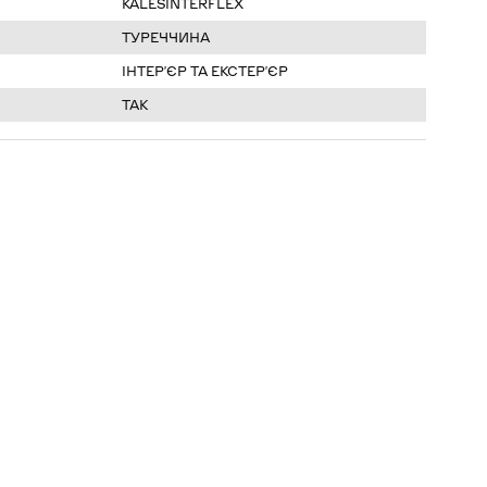
KALESINTERFLEX
ТУРЕЧЧИНА
ІНТЕРʼЄР ТА ЕКСТЕРʼЄР
ТАК