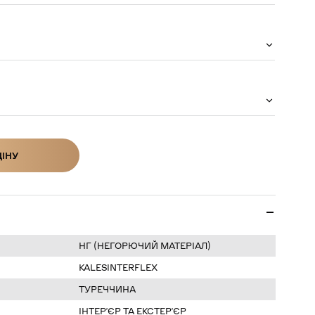
ЦІНУ
ІНУ
НГ (НЕГОРЮЧИЙ МАТЕРІАЛ)
KALESINTERFLEX
ТУРЕЧЧИНА
ІНТЕРʼЄР ТА ЕКСТЕРʼЄР