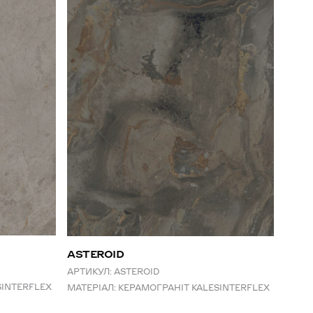
ALA
АРТИК
МАТЕР
ASTEROID
АРТИКУЛ:
ASTEROID
SINTERFLEX
МАТЕРІАЛ:
КЕРАМОГРАНІТ KALESINTERFLEX