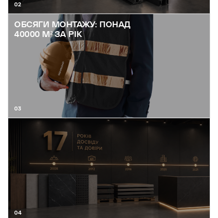
02
ОБСЯГИ МОНТАЖУ: ПОНАД
40000 М² ЗА РІК
03
04