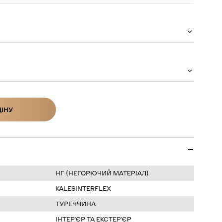
ЦІНУ
ІНУ
НГ (НЕГОРЮЧИЙ МАТЕРІАЛ)
KALESINTERFLEX
ТУРЕЧЧИНА
ІНТЕРʼЄР ТА ЕКСТЕРʼЄР