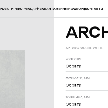
ІНФОРМАЦІЯ
РОЄКТИ
ЗАВАНТАЖЕННЯ
ІНФОБОРД
КОНТАКТИ
ARC
АРТИКУЛ:
ARCHE WHITE
КОЛЕКЦІЯ:
Обрати
ФОРМАТИ, ММ:
Обрати
ТОВЩИНА, ММ:
Обрати