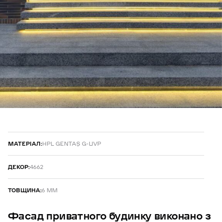
МАТЕРІАЛ:
HPL GENTAŞ G-UVP
ДЕКОР:
4662
ТОВЩИНА:
6 ММ
Фасад
приватного
будинку
виконано
з