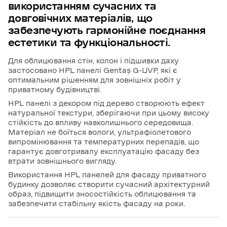
використанням
сучасних
та
довговічних
матеріалів,
що
забезпечують
гармонійне
поєднання
естетики
та
функціональності.
Для облицювання стін, колон і підшивки даху
застосовано HPL панелі Gentaş G-UVP, які є
оптимальним рішенням для зовнішніх робіт у
приватному будівництві.
HPL панелі з декором під дерево створюють ефект
натуральної текстури, зберігаючи при цьому високу
стійкість до впливу навколишнього середовища.
Матеріал не боїться вологи, ультрафіолетового
випромінювання та температурних перепадів, що
гарантує довготривалу експлуатацію фасаду без
втрати зовнішнього вигляду.
Використання HPL панелей для фасаду приватного
будинку дозволяє створити сучасний архітектурний
образ, підвищити зносостійкість облицювання та
забезпечити стабільну якість фасаду на роки.