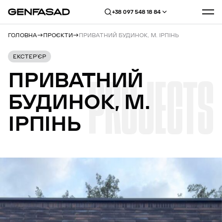
+38 097 548 18 84
ГОЛОВНА
ПРОЄКТИ
ПРИВАТНИЙ БУДИНОК, М. ІРПІНЬ
ЕКСТЕР’ЄР
ПРИВАТНИЙ
PROJECTS
БУДИНОК,
М.
ІРПІНЬ