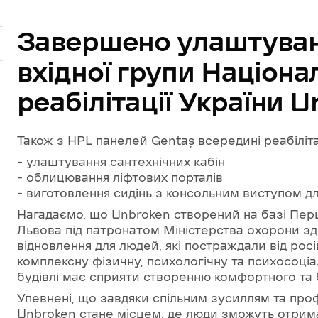
Завершено
улаштува
вхідної
групи
Націона
реабілітації
України
U
Також з HPL панелей Gentaş всередині реабіліт
– улаштування сантехнічних кабін
– облицювання ліфтових порталів
– виготовлення сидінь з консольним виступом д
Нагадаємо, що Unbroken створений на базі Пер
Львова під патронатом Міністерства охорони здо
відновлення для людей, які постраждали від росі
комплексну фізичну, психологічну та психосоціа
будівлі має сприяти створенню комфортного та 
Упевнені, що завдяки спільним зусиллям та проф
Unbroken стане місцем, де люди зможуть отрима