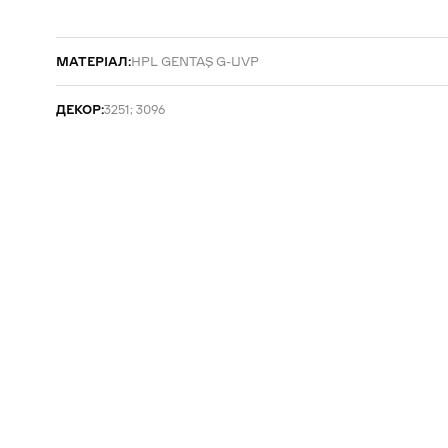
МАТЕРІАЛ:
HPL GENTAŞ G-UVP
ДЕКОР:
3251; 3096