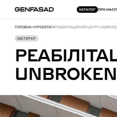
КАТАЛОГ
ПРО НАС
П
ГОЛОВНА
ПРОЄКТИ
РЕАБІЛІТАЦІЙНИЙ ЦЕНТР UNBROKEN
ЕКСТЕР’ЄР
РЕАБІЛІТА
UNBROKEN