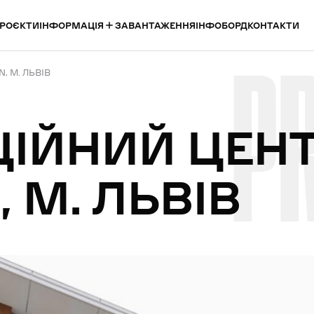
ІНФОРМАЦІЯ
РОЄКТИ
ЗАВАНТАЖЕННЯ
ІНФОБОРД
КОНТАКТИ
P
, М. ЛЬВІВ
ЦІЙНИЙ
ЦЕН
,
М.
ЛЬВІВ