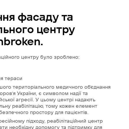
ння
фасаду
та
льного
центру
nbroken.
аційного центру було зроблено:
ля тераси
шого територіального медичного об’єднання
ров’я України, є символом надії та
йської агресії. У цьому центрі надають
льну реабілітацію, тому кожен елемент
безпечного простору для пацієнтів.
есійному підходу, реабілітаційний центр
ти необхідну допомогу та підтримку для