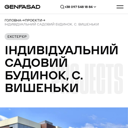
+38 097 548 18 84
ГОЛОВНА
ПРОЄКТИ
ІНДИВІДУАЛЬНИЙ САДОВИЙ БУДИНОК, С. ВИШЕНЬКИ
ЕКСТЕР’ЄР
ІНДИВІДУАЛЬНИЙ
САДОВИЙ
PROJECTS
БУДИНОК,
С.
ВИШЕНЬКИ