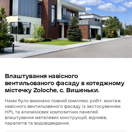
Влаштування
навісного
вентильованого
фасаду
в
котеджному
містечку
Zoloche,
с.
Вишеньки.
Нами було виконано повний комплекс робіт: монтаж
навісного вентильованого фасаду із застосуванням
HPL та алюмінієвих композитних панелей,
влаштування металевих конструкцій, відливів,
парапетів та водовідведення.