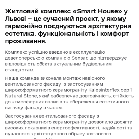
Житловий
комплекс
«Smart
House»
у
Львові
—
це
сучасний
проєкт,
у
якому
гармонійно
поєднуються
архітектурна
естетика,
функціональність
і
комфорт
проживання.
Комплекс успішно введено в експлуатацію
девелоперською компанією Sensar, що підтверджує
відповідність об’єкта актуальним будівельним
стандартам.
Наша команда виконала монтаж навісного
вентильованого фасаду із застосуванням
широкоформатного керамограніту Kalesinterflex серії
Natural Stone, який забезпечує довговічність, стійкість
до атмосферних впливів та збереження естетичного
вигляду фасаду з часом.
Застосування вентильованого фасаду з
широкоформатного керамограніту дозволило досягти
високих показників енергоефективності, надійності та
сучасного архітектурного образу житлового