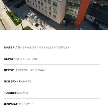
МАТЕРІАЛ:
КЕРАМОГРАНІТ KALESINTERFLEX
CЕРІЯ:
NATURAL STONE
ДЕКОР:
LECCESE LIGHT SAND
ПОВЕРХНЯ:
MATTE
ТОВЩИНА:
5 ММ
ФОРМАТ:
3600Х1200