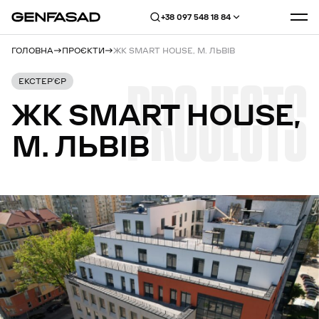
+38 097 548 18 84
ГОЛОВНА
ПРОЄКТИ
ЖК SMART HOUSE, М. ЛЬВІВ
PROJECTS
ЕКСТЕР’ЄР
ЖК
SMART
HOUSE,
М.
ЛЬВІВ