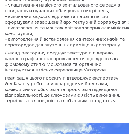
– улаштування навісного вентильованого фасаду з
поєднанням сучасних облицювальних рішень;
– виконання відкосів, відливів та парапетів, що
сформували завершений архітектурний образ будівлі;
– виготовлення та монтаж світлопрозорих алюмінієвих
конструкцій;
– виготовлення й встановлення сантехнічних кабін та
перегородок для внутрішніх приміщень ресторану.
Фасад ресторану поєднує текстури під дерево,
камінь і графічні кольорові акценти, що відповідає
фірмовому стилю McDonald’s та органічно
інтегрується в міське середовище Ужгорода.
Реалізація цього проєкту підтверджує експертизу
Genfasad у роботі з міжнародними брендами,
комерційними об’єктами та проєктами підвищеної
відповідальності, де ключовими є якість виконання,
терміни та відповідність глобальним стандартам.