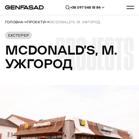
+38 097 548 18 84
ГОЛОВНА
ПРОЄКТИ
MCDONALD’S, М. УЖГОРОД
PROJECTS
ЕКСТЕР’ЄР
MCDONALD’S,
М.
УЖГОРОД