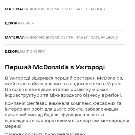
МАТЕРІАЛ:
АЛЮМІНІЄВІ КОМПОЗИТНІ ПАНЕЛІ ALUFAS
ДЕКОР:
RAL 6007
МАТЕРІАЛ:
АЛЮМІНІЄВІ КОМПОЗИТНІ ПАНЕЛІ NATURALBOND
ДЕКОР:
LIGHT CHERRY
Перший
McDonald’s
в
Ужгороді
В Ужгороді відкрився перший ресторан McDonald’s,
який став найзахіднішим закладом мережі в Україні.
Ця подія є важливим етапом розвитку міської
інфраструктури та міжнародного бізнесу в регіоні.
Компанія Genfasad виконала комплекс фасадних та
інтер’єрних робіт для цього об’єкта, забезпечивши
сучасний вигляд будівлі, функціональність і
відповідність корпоративним стандартам міжнародної
мережі.
У межах проєкту було реалізовано: