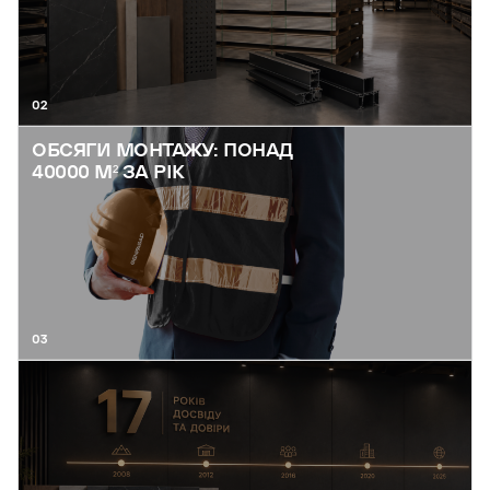
02
ОБСЯГИ МОНТАЖУ: ПОНАД
40000 М² ЗА РІК
03