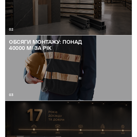
02
ОБСЯГИ МОНТАЖУ: ПОНАД
40000 М² ЗА РІК
03