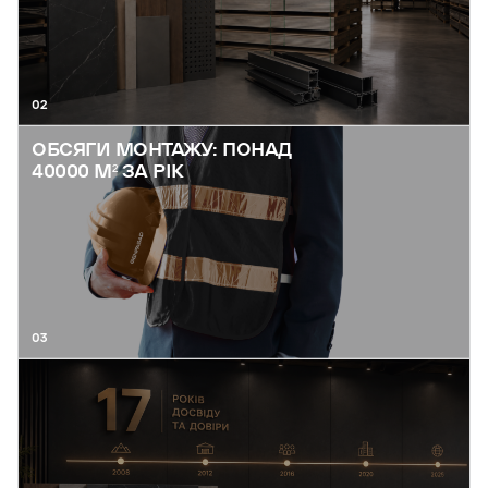
02
ОБСЯГИ МОНТАЖУ: ПОНАД
40000 М² ЗА РІК
03