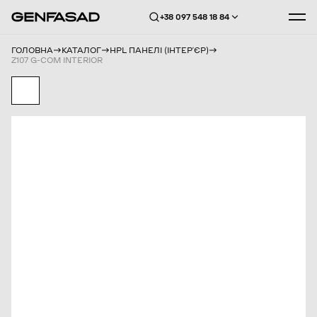
+38 097 548 18 84
ГОЛОВНА
КАТАЛОГ
HPL ПАНЕЛІ (ІНТЕРʼЄР)
Z107 G-COM INTERIOR