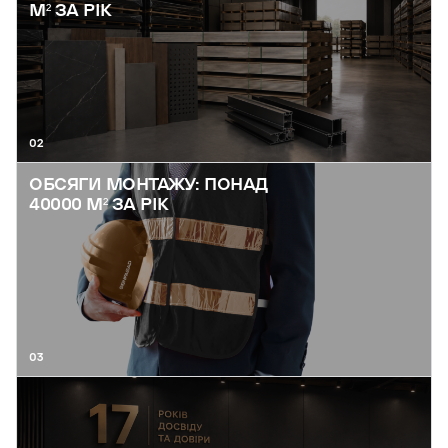
М² ЗА РІК
02
ОБСЯГИ МОНТАЖУ: ПОНАД
40000 М² ЗА РІК
03