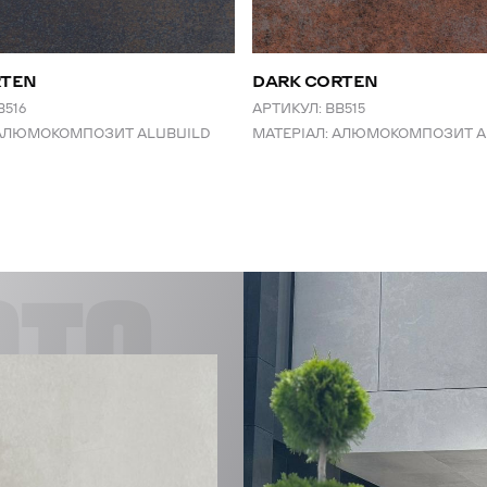
RTEN
DARK CORTEN
B516
АРТИКУЛ:
BB515
АЛЮМОКОМПОЗИТ ALUBUILD
МАТЕРІАЛ:
АЛЮМОКОМПОЗИТ A
CTS