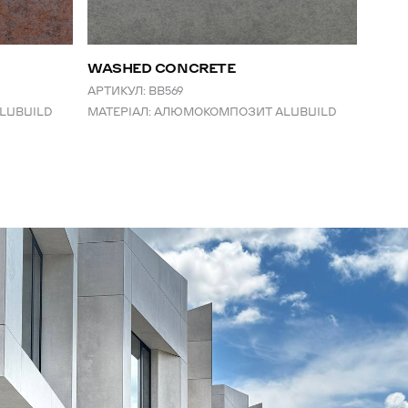
WASHED CONCRETE
SILV
АРТИКУЛ:
BB569
АРТИК
LUBUILD
МАТЕРІАЛ:
АЛЮМОКОМПОЗИТ ALUBUILD
МАТЕР