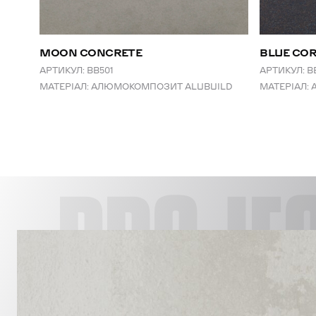
MOON CONCRETE
BLUE CO
АРТИКУЛ:
BB501
АРТИКУЛ:
B
МАТЕРІАЛ:
АЛЮМОКОМПОЗИТ ALUBUILD
МАТЕРІАЛ:
PROJE