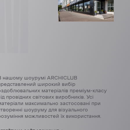
OM
В нашому шоурумі ARCHICLUB
представлений широкий вибір
оздоблювальних матеріалів преміум-класу
від провідних світових виробників. Усі
матеріали максимально застосовані при
створенні шоуруму для візуального
розуміння можливостей їх використання.