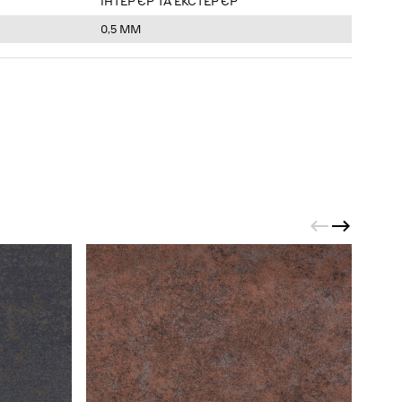
ІНТЕРʼЄР ТА ЕКСТЕРʼЄР
0,5 ММ