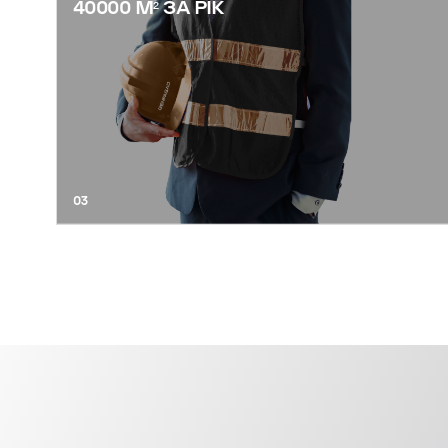
40000 М² ЗА РІК
03