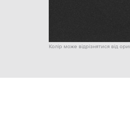
Колір може відрізнятися від ори