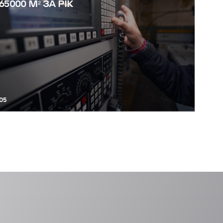
65000 М² ЗА РІК
05