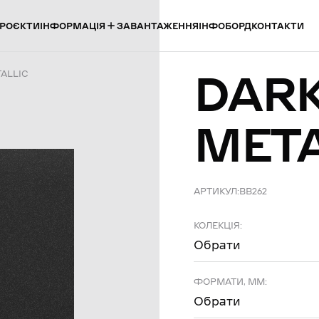
ІНФОРМАЦІЯ
РОЄКТИ
ЗАВАНТАЖЕННЯ
ІНФОБОРД
КОНТАКТИ
DAR
ALLIC
META
АРТИКУЛ:
BB262
КОЛЕКЦІЯ:
Обрати
ФОРМАТИ, ММ:
Обрати