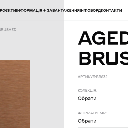
ІНФОРМАЦІЯ
РОЄКТИ
ЗАВАНТАЖЕННЯ
ІНФОБОРД
КОНТАКТИ
AGE
BRUSHED
BRU
АРТИКУЛ:
BB832
КОЛЕКЦІЯ:
Обрати
ФОРМАТИ, ММ:
Обрати