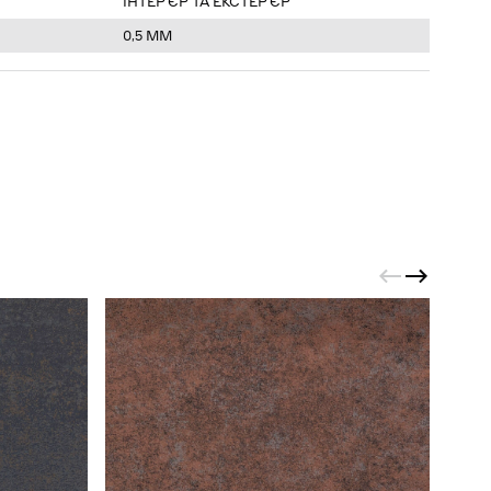
ІНТЕРʼЄР ТА ЕКСТЕРʼЄР
0,5 ММ