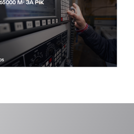
65000 М² ЗА РІК
05