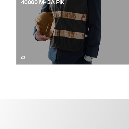
40000 М² ЗА РІК
03