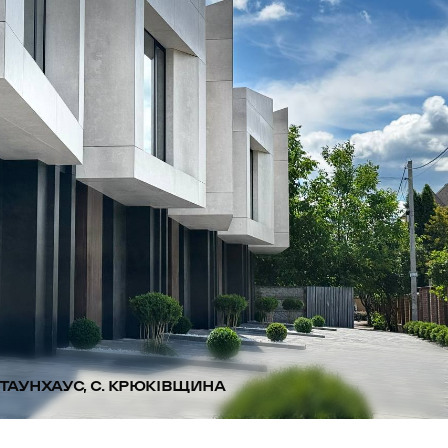
ТАУНХАУС, С. КРЮКІВЩИНА