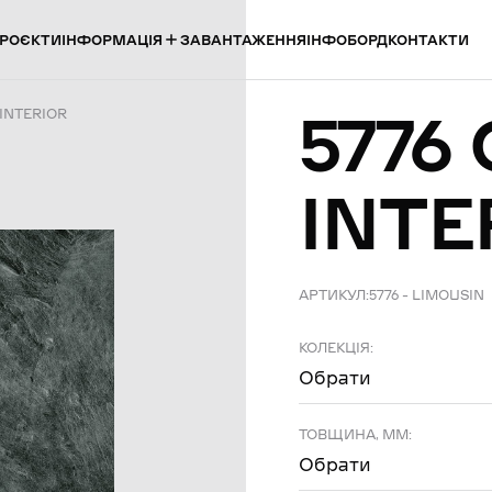
ІНФОРМАЦІЯ
РОЄКТИ
ЗАВАНТАЖЕННЯ
ІНФОБОРД
КОНТАКТИ
5776
 INTERIOR
INTE
АРТИКУЛ:
5776 – LIMOUSIN
КОЛЕКЦІЯ:
Обрати
ТОВЩИНА, ММ:
Обрати