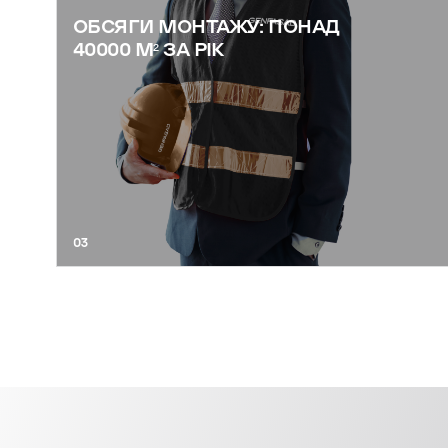
ОБСЯГИ МОНТАЖУ: ПОНАД
40000 М² ЗА РІК
03