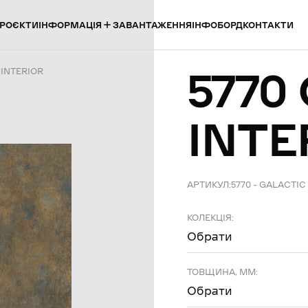
ІНФОРМАЦІЯ
РОЄКТИ
ЗАВАНТАЖЕННЯ
ІНФОБОРД
КОНТАКТИ
5770
 INTERIOR
INTE
АРТИКУЛ:
5770 – GALACTIC
КОЛЕКЦІЯ:
Обрати
ТОВЩИНА, ММ:
Обрати