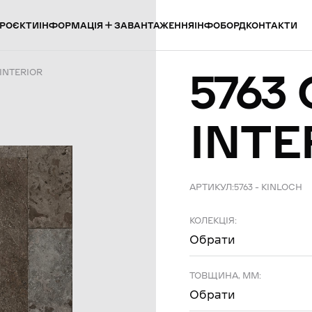
ІНФОРМАЦІЯ
РОЄКТИ
ЗАВАНТАЖЕННЯ
ІНФОБОРД
КОНТАКТИ
5763
 INTERIOR
INTE
АРТИКУЛ:
5763 – KINLOCH
КОЛЕКЦІЯ:
Обрати
ТОВЩИНА, ММ:
Обрати