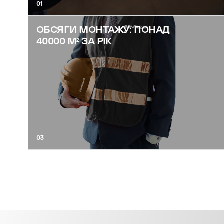
01
ОБСЯГИ МОНТАЖУ: ПОНАД
40000 М² ЗА РІК
03