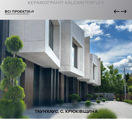
КЕРАМОГРАНІТ KALESINTERFLEX
ВСІ ПРОЄКТИ
ТАУНХАУС, С. КРЮКІВЩИНА