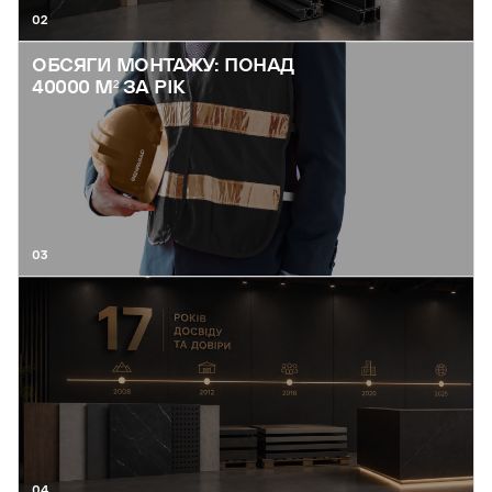
02
ОБСЯГИ МОНТАЖУ: ПОНАД
40000 М² ЗА РІК
03
04