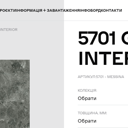
ІНФОРМАЦІЯ
РОЄКТИ
ЗАВАНТАЖЕННЯ
ІНФОБОРД
КОНТАКТИ
5701
 INTERIOR
INTE
АРТИКУЛ:
5701 – MESSINA
КОЛЕКЦІЯ:
Обрати
ТОВЩИНА, ММ:
Обрати