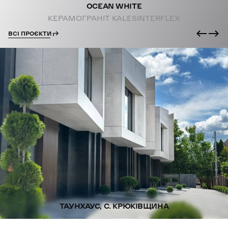
OCEAN WHITE
КЕРАМОГРАНІТ KALESINTERFLEX
ВСІ ПРОЄКТИ
ТАУНХАУС, С. КРЮКІВЩИНА