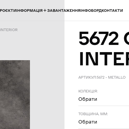
ІНФОРМАЦІЯ
РОЄКТИ
ЗАВАНТАЖЕННЯ
ІНФОБОРД
КОНТАКТИ
5672
 INTERIOR
INTE
АРТИКУЛ:
5672 – METALLO
КОЛЕКЦІЯ:
Обрати
ТОВЩИНА, ММ:
Обрати