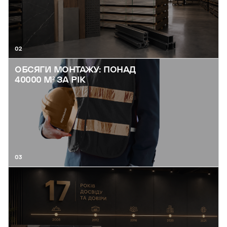
02
ОБСЯГИ МОНТАЖУ: ПОНАД
40000 М² ЗА РІК
03