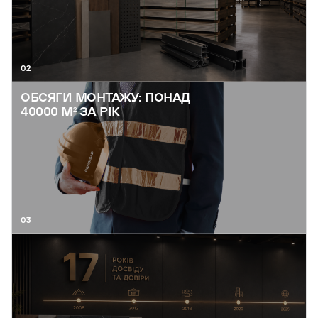
02
ОБСЯГИ МОНТАЖУ: ПОНАД
40000 М² ЗА РІК
03