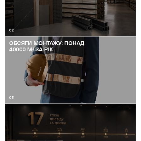
02
ОБСЯГИ МОНТАЖУ: ПОНАД
40000 М² ЗА РІК
03