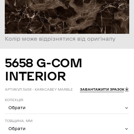
Колір може відрізнятися від оригіналу
5658
G-COM
INTERIOR
АРТИКУЛ:
5658 – KARACABEY MARBLE
ЗАВАНТАЖИТИ ЗРАЗОК
КОЛЕКЦІЯ:
Обрати
ТОВЩИНА, ММ:
Обрати